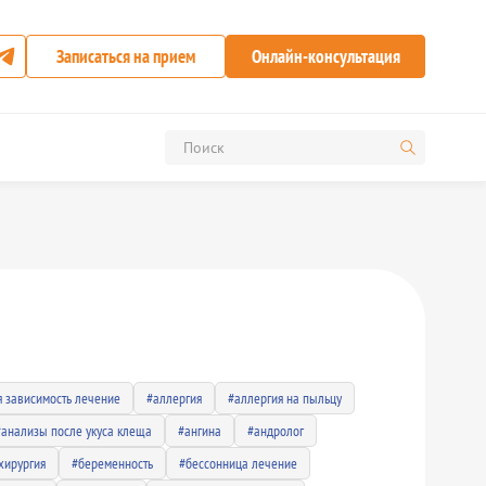
Записаться на прием
Онлайн-консультация
я зависимость лечение
#аллергия
#аллергия на пыльцу
#анализы после укуса клеща
#ангина
#андролог
хирургия
#беременность
#бессонница лечение