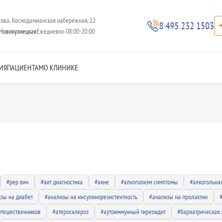
ква, Космодамианская набережная, 22
8 495 232 1503
Новокузнецкая
Ежедневно 08:00-20:00
ИЯ
ПАЦИЕНТАМ
О КЛИНИКЕ
#pep вич
#аит диагностика
#акне
#алкоголизм симптомы
#алкогольна
зы на диабет
#анализы на инсулинорезистентность
#анализы на пролактин
утешественников
#атеросклероз
#аутоиммунный тиреоидит
#бариатрическая 