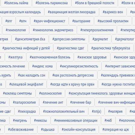
#болезнь лайма
#болезнь паркинсона
#боли в брюшной полости
#боли в 
нация взрослым календарь
#вакцинация желтая лихорадка
#варикоз вен
#в
#впг
#впч
#врач-инфекционист
#выгорание
#высокий пролактин
#гинекология
#гинекология. эндометриоз
#гиперпролактинемия
#гиперти
етрия
#денситометрия dxa
#депрессия симптомы
#дерматит
#дерматолог
#диагностика инфекций у детей
#диагностика сдвг
#диагностика туберкулёза
е
#желтуха
#желчнокаменная болезнь
#женское здоровье
#женское здо
исимость лечение
#индекс хома
#инсулинорезистентность
#интернет зависимо
ь курить
#как наладить сон
#как распознать депрессию
#календарь прививок
оз
#клещевой энцефалит
#когда идти к врачу при орви
#когда нужна госпита
#коклюш симптомы
#колоноскопия
#консультация гинеколога. здоровье женщ
томы
#лапароскопия
#лечение аит
#лечение бар
#лечение вич-инфекции
ие сдвг
#лихорадка
#ложноположительный вич
#лп(а)
#малярия
#ма
тика
#мигрень
#микозы
#миниинвазивные операции
#мкб
#молочни
е
#обезвоживание
#одышка
#онлайн-консультация
#операция на щж