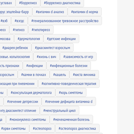
суставах
#боррелиоз
#боррелиоз диагностика
ирус эпштейна-барр
#витамин d анализ
#витамин d норма
#вэб
#вэгдс
#генерализованное тревожное расстройство
реоз
#гипноз
#гипотиреоз
 москва
#дерматология
#детские инфекции
#диарея ребенок
#диаскинтест взрослым
ровье. кольпоскопия
#жизнь с вич
#зависимость от игр
сть признаки
#инфекции
#инфекционные болезни
 взрослым
#камни в почках
#кашель
#киста яичника
лизация при пневмонии
#когнитивно-поведенческая терапия
ины
#консультация дерматолога
#корь симптомы
#лечение депрессии
#лечение дефицита витамина d
нту диаскинтест отличие
#менструальный цикл
ца
#мононуклеоз симптомы
#мочекаменная болезнь
#орви симптомы
#остеопороз
#остеопороз диагностика