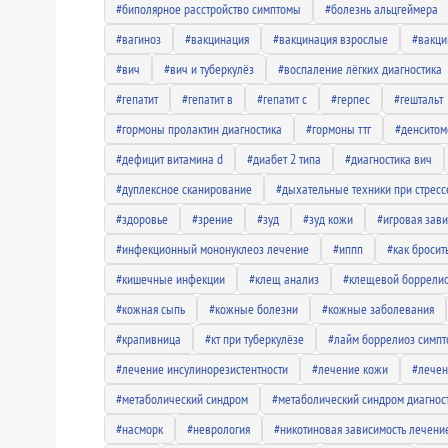
#биполярное расстройство симптомы
#болезнь альцгеймера
#вагиноз
#вакцинация
#вакцинация взрослые
#вакци
#вич
#вич и туберкулёз
#воспаление лёгких диагностика
#гепатит
#гепатит в
#гепатит с
#герпес
#гештальт
#гормоны пролактин диагностика
#гормоны ттг
#денситом
#дефицит витамина d
#диабет 2 типа
#диагностика вич
#дуплексное сканирование
#дыхательные техники при стресс
#здоровье
#зрение
#зуд
#зуд кожи
#игровая зав
#инфекционный мононуклеоз лечение
#иппп
#как бросит
#кишечные инфекции
#клещ анализ
#клещевой боррели
#кожная сыпь
#кожные болезни
#кожные заболевания
#крапивница
#кт при туберкулёзе
#лайм боррелиоз симп
#лечение инсулинорезистентности
#лечение кожи
#лечен
#метаболический синдром
#метаболический синдром диагнос
#насморк
#неврология
#никотиновая зависимость лечени