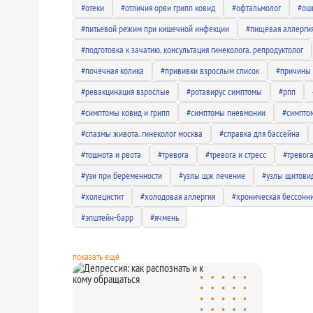
#отеки
#отличия орви грипп ковид
#офтальмолог
#ош
#питьевой режим при кишечной инфекции
#пищевая аллерги
#подготовка к зачатию. консультация гинеколога. репродуктолог
#почечная колика
#прививки взрослым список
#причины 
#ревакцинация взрослые
#ротавирус симптомы
#рпп
#симптомы ковид и грипп
#симптомы пневмонии
#симпто
#спазмы живота. гинеколог москва
#справка для бассейна
#тошнота и рвота
#тревога
#тревога и стресс
#тревога
#узи при беременности
#узлы щж лечение
#узлы щитовид
#холецистит
#холодовая аллергия
#хроническая бессонн
#эпштейн-барр
#ячмень
показать ещё