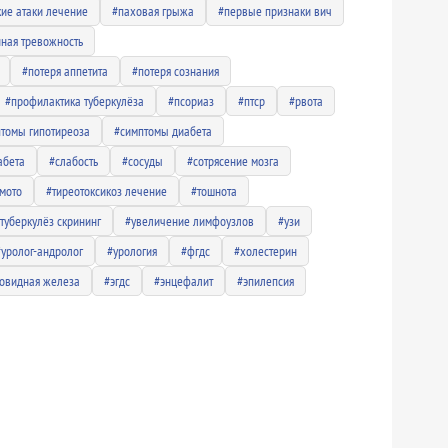
ие атаки лечение
#паховая грыжа
#первые признаки вич
ная тревожность
#потеря аппетита
#потеря сознания
#профилактика туберкулёза
#псориаз
#птср
#рвота
томы гипотиреоза
#симптомы диабета
абета
#слабость
#сосуды
#сотрясение мозга
мото
#тиреотоксикоз лечение
#тошнота
туберкулёз скрининг
#увеличение лимфоузлов
#узи
#уролог-андролог
#урология
#фгдс
#холестерин
овидная железа
#эгдс
#энцефалит
#эпилепсия