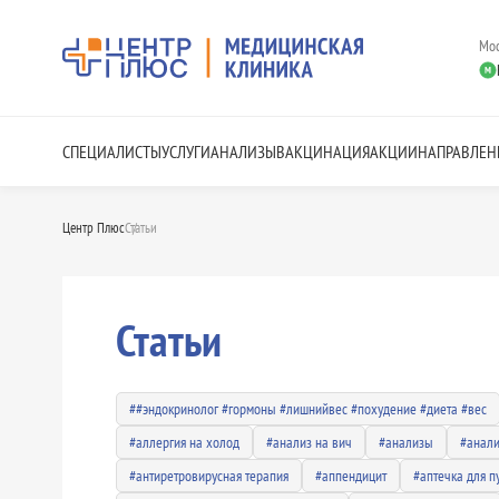
Мос
СПЕЦИАЛИСТЫ
УСЛУГИ
АНАЛИЗЫ
ВАКЦИНАЦИЯ
АКЦИИ
НАПРАВЛЕН
Центр Плюс
Статьи
/
Статьи
##эндокринолог #гормоны #лишнийвес #похудение #диета #вес
#аллергия на холод
#анализ на вич
#анализы
#анали
#антиретровирусная терапия
#аппендицит
#аптечка для п