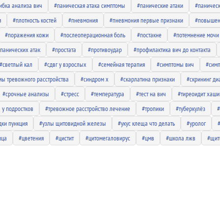
ибка анализа вич
#паническая атака симптомы
#панические атаки
#паническ
я
#плотность костей
#пневмония
#пневмония первые признаки
#повышен
#поражения кожи
#послеоперационная боль
#постакне
#потемнение мочи
панических атак
#простата
#противоудар
#профилактика вич до контакта
#светлый кал
#сдвг у взрослых
#семейная терапия
#симптомы вич
#симп
мы тревожного расстройства
#синдром х
#скарлатина признаки
#скрининг ди
#срочные анализы
#стресс
#температура
#тест на вич
#тиреоидит хаши
 у подростков
#тревожное расстройство лечение
#тропики
#туберкулёз
#
ки пункция
#узлы щитовидной железы
#укус клеща что делать
#уролог
ица
#цветения
#цистит
#цитомегаловирус
#цмв
#школа лжв
#щит