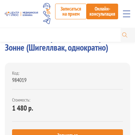
Записаться
Онлайн-
на прием
консультация
Вакцинация против Дизентерии
Зонне (Шигеллвак, однократно)
Код:
984019
Стоимость:
1 480 р.