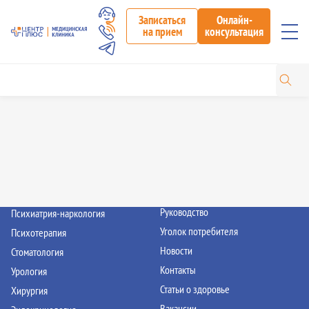
Элемент не найден!
Записаться
Онлайн-
на прием
консультация
Направления
Услуги клиники
Акушерство и гинекология
Медицинские анализы
Дерматовенерология
Запись к врачу
Инфекционные болезни
Записаться на диагностику
Кардиология
Вакцинация
Оториноларингология
Акции
Офтальмология
О клинике
Проктология
Руководство
Психиатрия-наркология
Уголок потребителя
Психотерапия
Новости
Стоматология
Контакты
Урология
Статьи о здоровье
Хирургия
Вакансии